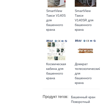
SmartView
SmartView
Такси V140S
Такси
для
V140SR для
башенного
башенного
крана
крана
Космическая
Домкрат
кабина для
телескопический
башенного
для
крана
башенного
крана
Продукт тегов:
Башенный кран
Поворотный