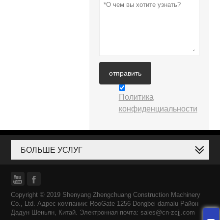
отправить
Политика
конфиденциальности
БОЛЬШЕ УСЛУГ


Copyright © 2019 Shenyang Zhengchuang Construction Machinery
Co., Ltd. Адрес компании: RooGate 1256 Dongbei damalu Район
Дадун Шеньян, Китай. Электронная почта: sales@cn-zcjj.com