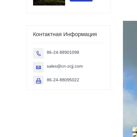
Контактная Информация
86-24-88901098

sales@cn-zcjj.com

86-24-88095022
