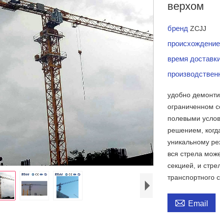
верхом
бренд
ZCJJ
происхождение
время доставк
производствен
удобно демонти
ограниченном с
полевыми услов
решением, когд
уникальному ре
вся стрела мож
секцией, и стре
транспортного 

Email