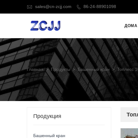
sales@cn-zcjj.com
86-24-88901098


ДОМА
Главная
>
Продукты
>
Башенный кран
>
Топлесс 1
Топ
Продукция
Башенный кран