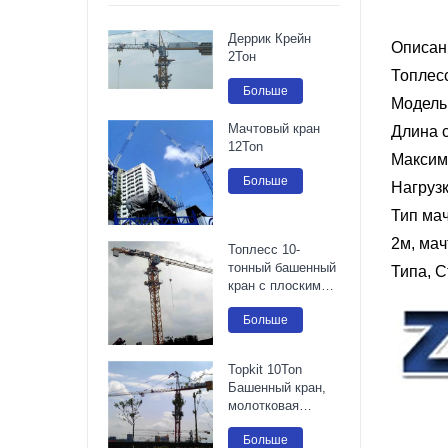
Деррик Крейн
Описан
2Тон
Топлес
Больше
Модель
Мачтовый кран
Длина с
12Ton
Максима
Больше
Нагрузк
Тип ма
2м, мач
Топлесс 10-
тонный башенный
Типа, 
кран с плоским
верхом
Больше
Topkit 10Ton
Башенный кран,
молотковая
головка
Больше