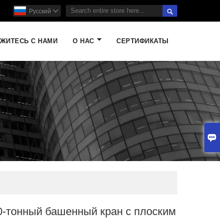

Pусский

ЖИТЕСЬ С НАМИ
О НАС
СЕРТИФИКАТЫ

0-тонный башенный кран с плоским