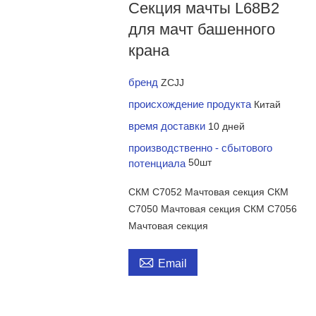
Секция мачты L68B2
для мачт башенного
крана
бренд
ZCJJ
происхождение продукта
Китай
время доставки
10 дней
производственно - сбытового
потенциала
50шт
СКМ C7052 Мачтовая секция СКМ
C7050 Мачтовая секция СКМ C7056
Мачтовая секция

Email