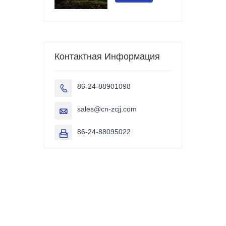
Контактная Информация
86-24-88901098

sales@cn-zcjj.com

86-24-88095022
