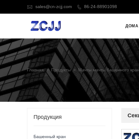
sales@cn-zcjj.com
86-24-88901098


ДОМА
Главная
>
Продукты
>
Мачты мачты башенного кра
Сек
Продукция
Башенный кран