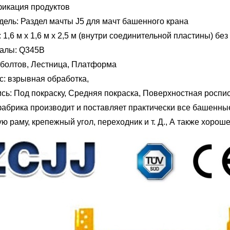
икация продуктов
дель: Раздел мачты J5 для мачт башенного крана
 1,6 м х 1,6 м х 2,5 м (внутри соединительной пластины) без
алы: Q345B
 болтов, Лестница, Платформа
с: взрывная обработка,
ь: Под покраску, Средняя покраска, Поверхностная роспис
абрика производит и поставляет практически все башенны
ю раму, крепежный угол, переходник и т. Д., А также хороше