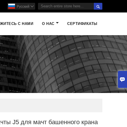

Pусский

ЖИТЕСЬ С НАМИ
О НАС
СЕРТИФИКАТЫ

чты J5 для мачт башенного крана