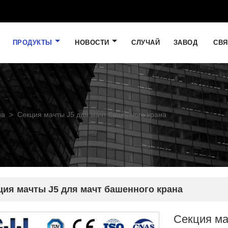
ПРОДУКТЫ
НОВОСТИ
СЛУЧАЙ
ЗАВОД
СВЯ
на
>
Секция мачты J5 для мачт башенного крана
ция мачты J5 для мачт башенного крана
Секция ма