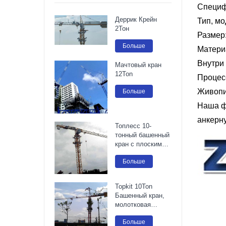
Специф
Деррик Крейн
Тип, мо
2Тон
Размер:
Больше
Матери
Внутри
Мачтовый кран
12Ton
Процес
Больше
Живопис
Наша ф
анкерну
Топлесс 10-
тонный башенный
кран с плоским
верхом
Больше
Topkit 10Ton
Башенный кран,
молотковая
головка
Больше