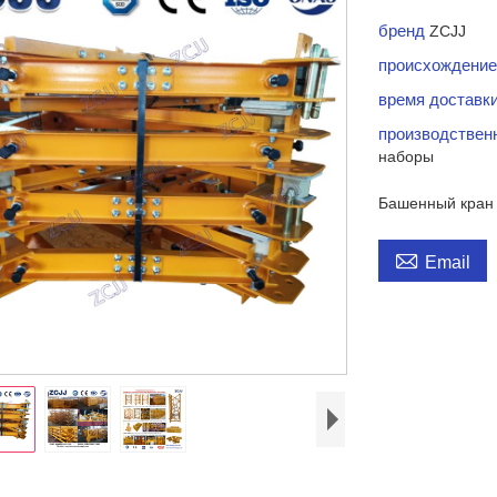
бренд
ZCJJ
происхождение
время доставк
производствен
наборы
Башенный кран 

Email