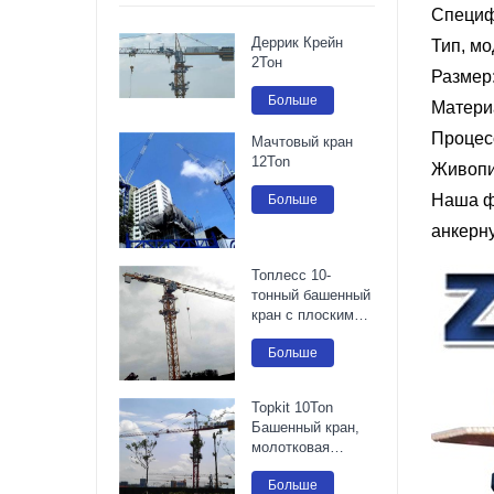
Специф
Деррик Крейн
Тип, м
2Тон
Размер:
Больше
Матери
Процес
Мачтовый кран
12Ton
Живопис
Больше
Наша ф
анкерну
Топлесс 10-
тонный башенный
кран с плоским
верхом
Больше
Topkit 10Ton
Башенный кран,
молотковая
головка
Больше