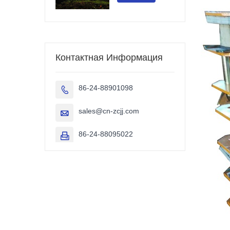
Контактная Информация
86-24-88901098

sales@cn-zcjj.com

86-24-88095022
