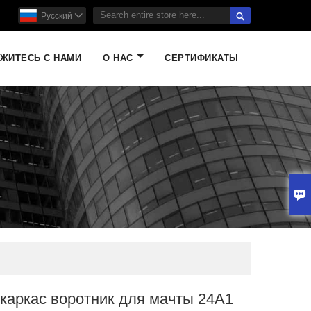

Pусский

ЖИТЕСЬ С НАМИ
О НАС
СЕРТИФИКАТЫ

каркас воротник для мачты 24A1