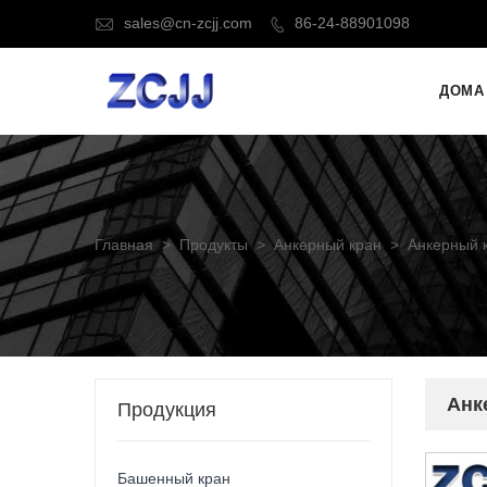
sales@cn-zcjj.com
86-24-88901098


ДОМА
Главная
>
Продукты
>
Анкерный кран
>
Анкерный 
Анк
Продукция
Башенный кран