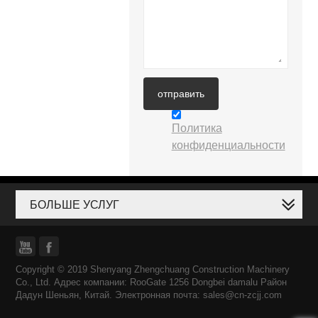
отправить
Политика
конфиденциальности
БОЛЬШЕ УСЛУГ


Copyright © 2019 Shenyang Zhengchuang Construction Machinery
Co., Ltd. Адрес компании: RooGate 1256 Dongbei damalu Район
Дадун Шеньян, Китай. Электронная почта: sales@cn-zcjj.com